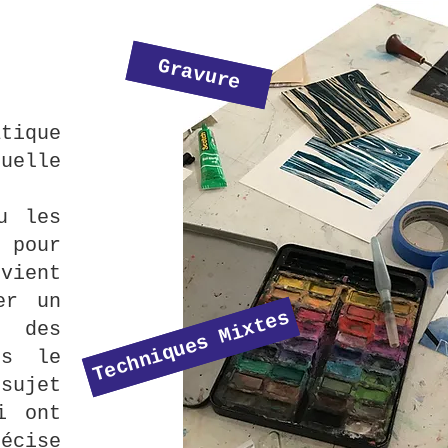
Gravure
tique
uelle
u les
 pour
vient
er un
Techniques Mixtes
n des
ns le
 sujet
i ont
écise