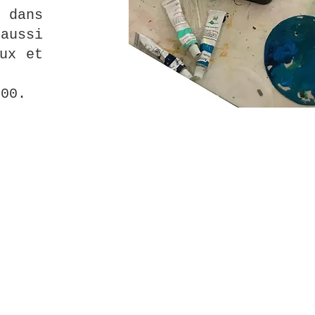
 dans
ussi
ux et
h00.