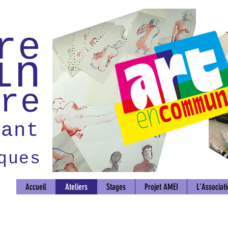
re
in
re
vant
ques
Accueil
Ateliers
Stages
Projet AMEI
L'Associat