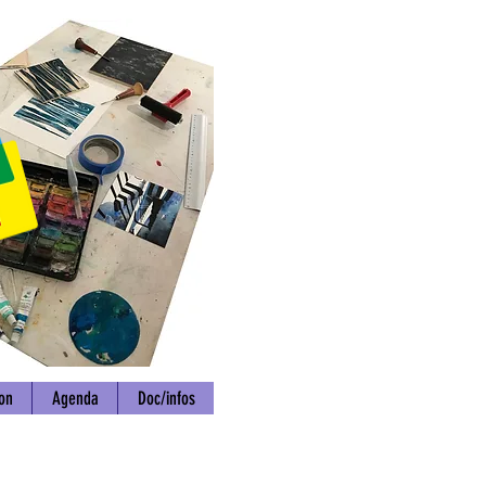
ion
Agenda
Doc/infos